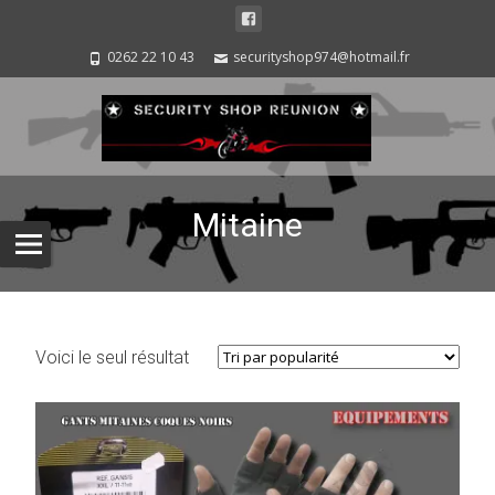
0262 22 10 43
securityshop974@hotmail.fr
Mitaine
Voici le seul résultat