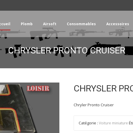
ccueil
Plomb
Airsoft
Consommables
Accessoires
ent
CHRYSLER PRONTO CRUISER
CHRYSLER PR
Chryler Pronto Cruiser
Catégorie :
Ét
Voiture miniature