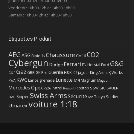
Jeudi : 10h00-12h et 14h00-18h00
Vendredi : 10h00-12h et 14h00-18h00
Samedi : 10h00-12h et 14h00-18h00
Étiquettes Produit
AEG
CO2
Chaussure
ASG
Bipieds
CM16
Cybergun
G&G
Ferrari
Dodge
FN Herstal
Ford
Gaz
Guerilla
GBB
GK Pro
H&K
jaguar
King Arms
KJWorks
G&P
ICS
KWC
Lunette
M4
Lance grenade
Magnum
KWA
Magpul
Mercedes
Opex
Patrol
Ripstop
S&W
SIG SAUER
P226
Ressort
Swiss Arms
Sécurité
Sniper
Tokyo Soldier
SMG
Tan
voiture 1:18
Umarex